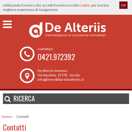
Utilizzando il nostro sito, accetti il nostro uso dei
cookie
, per una tua
OK
migliore esperienza di navigazione.
contattaci
0421.972392
De Alteriis Antonio
Via Aquileia, 157/B - Jesolo
info@immobiliaredealteriis.it
RICERCA
Home
›
Contatti
Contatti