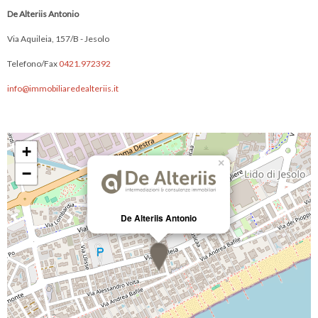
De Alteriis Antonio
Via Aquileia, 157/B - Jesolo
Telefono/Fax
0421.972392
info@immobiliaredealteriis.it
+
×
−
De Alteriis Antonio